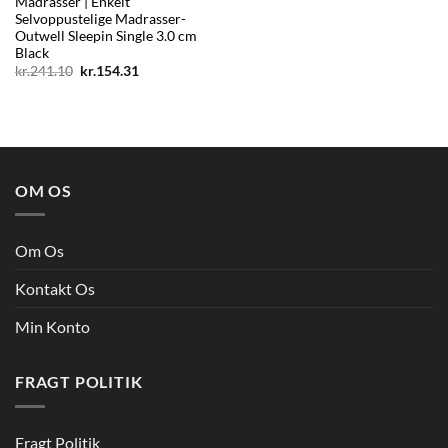
Madrasser | Enkelt
Selvoppustelige Madrasser-
Outwell Sleepin Single 3.0 cm
Black
Den
Den
kr.
241.10
kr.
154.31
oprindelige
aktuelle
pris
pris
var:
er:
kr.241.10.
kr.154.31.
OM OS
Om Os
Kontakt Os
Min Konto
FRAGT POLITIK
Fragt Politik