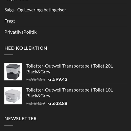
Salgs- Og Leveringsbetingelser
Fragt
PrivatlivsPolitik
HED KOLLEKTION
Toiletter-Outwell Transportabelt Toilet 20L
Black&Grey
Den
Den
kr.
964.55
kr.
599.43
oprindelige
aktuelle
Toiletter-Outwell Transportabelt Toilet 10L
pris
pris
Black&Grey
var:
er:
Den
Den
kr.
868.09
kr.
633.88
kr.964.55.
kr.599.43.
oprindelige
aktuelle
pris
pris
NEWSLETTER
var:
er:
kr.868.09.
kr.633.88.