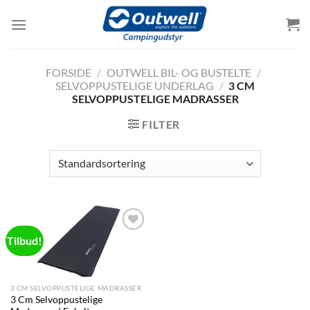
Skip
to
content
FORSIDE
/
OUTWELL BIL- OG BUSTELTE
/
SELVOPPUSTELIGE UNDERLAG
/
3 CM
SELVOPPUSTELIGE MADRASSER
FILTER
Tilbud!
Add to
wishlist
3 CM SELVOPPUSTELIGE MADRASSER
3 Cm Selvoppustelige