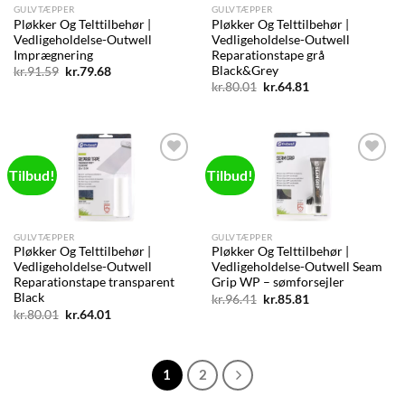
GULVTÆPPER
GULVTÆPPER
Pløkker Og Telttilbehør |
Pløkker Og Telttilbehør |
Vedligeholdelse-Outwell
Vedligeholdelse-Outwell
Imprægnering
Reparationstape grå
Black&Grey
Den
Den
kr.
91.59
kr.
79.68
oprindelige
aktuelle
Den
Den
kr.
80.01
kr.
64.81
pris
pris
oprindelige
aktuelle
var:
er:
pris
pris
kr.91.59.
kr.79.68.
var:
er:
kr.80.01.
kr.64.81.
Tilbud!
Tilbud!
Add to
Add to
wishlist
wishlist
GULVTÆPPER
GULVTÆPPER
Pløkker Og Telttilbehør |
Pløkker Og Telttilbehør |
Vedligeholdelse-Outwell
Vedligeholdelse-Outwell Seam
Reparationstape transparent
Grip WP – sømforsejler
Black
Den
Den
kr.
96.41
kr.
85.81
oprindelige
aktuelle
Den
Den
kr.
80.01
kr.
64.01
pris
pris
oprindelige
aktuelle
var:
er:
pris
pris
kr.96.41.
kr.85.81.
var:
er:
kr.80.01.
kr.64.01.
1
2