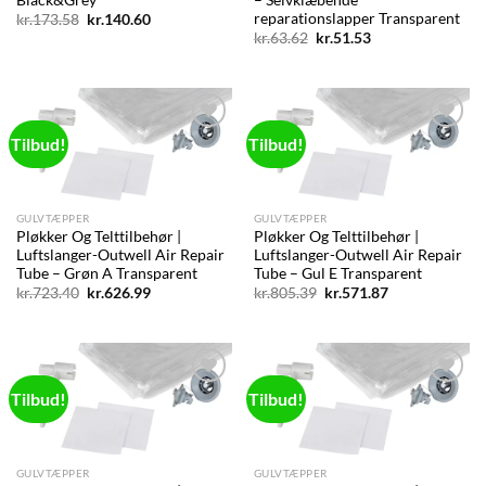
reparationslapper Transparent
Den
Den
kr.
173.58
kr.
140.60
oprindelige
aktuelle
Den
Den
kr.
63.62
kr.
51.53
pris
pris
oprindelige
aktuelle
var:
er:
pris
pris
kr.173.58.
kr.140.60.
var:
er:
kr.63.62.
kr.51.53.
Tilbud!
Tilbud!
Add to
Add to
wishlist
wishlist
GULVTÆPPER
GULVTÆPPER
Pløkker Og Telttilbehør |
Pløkker Og Telttilbehør |
Luftslanger-Outwell Air Repair
Luftslanger-Outwell Air Repair
Tube – Grøn A Transparent
Tube – Gul E Transparent
Den
Den
Den
Den
kr.
723.40
kr.
626.99
kr.
805.39
kr.
571.87
oprindelige
aktuelle
oprindelige
aktuelle
pris
pris
pris
pris
var:
er:
var:
er:
kr.723.40.
kr.626.99.
kr.805.39.
kr.571.87.
Tilbud!
Tilbud!
Add to
Add to
wishlist
wishlist
GULVTÆPPER
GULVTÆPPER