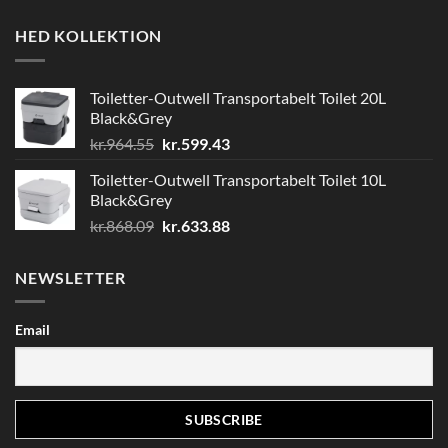
HED KOLLEKTION
Toiletter-Outwell Transportabelt Toilet 20L
Black&Grey
Den
Den
kr.
964.55
kr.
599.43
oprindelige
aktuelle
Toiletter-Outwell Transportabelt Toilet 10L
pris
pris
Black&Grey
var:
er:
Den
Den
kr.
868.09
kr.
633.88
kr.964.55.
kr.599.43.
oprindelige
aktuelle
pris
pris
NEWSLETTER
var:
er:
kr.868.09.
kr.633.88.
Email