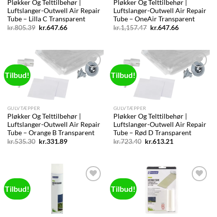
Pløkker Og Telttilbehør |
Pløkker Og Telttilbehør |
Luftslanger-Outwell Air Repair
Luftslanger-Outwell Air Repair
Tube – Lilla C Transparent
Tube – OneAir Transparent
Den
Den
Den
Den
kr.
805.39
kr.
647.66
kr.
1,157.47
kr.
647.66
oprindelige
aktuelle
oprindelige
aktuelle
pris
pris
pris
pris
var:
er:
var:
er:
kr.805.39.
kr.647.66.
kr.1,157.47.
kr.647.66.
Tilbud!
Tilbud!
Add to
Add to
wishlist
wishlist
GULVTÆPPER
GULVTÆPPER
Pløkker Og Telttilbehør |
Pløkker Og Telttilbehør |
Luftslanger-Outwell Air Repair
Luftslanger-Outwell Air Repair
Tube – Orange B Transparent
Tube – Rød D Transparent
Den
Den
Den
Den
kr.
535.30
kr.
331.89
kr.
723.40
kr.
613.21
oprindelige
aktuelle
oprindelige
aktuelle
pris
pris
pris
pris
var:
er:
var:
er:
kr.535.30.
kr.331.89.
kr.723.40.
kr.613.21.
Tilbud!
Tilbud!
Add to
Add to
wishlist
wishlist