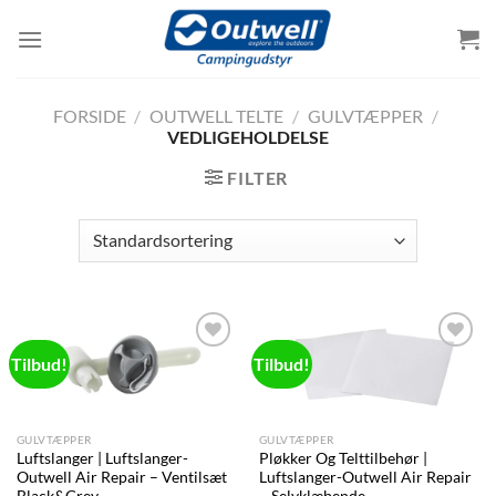
Skip
to
content
FORSIDE
/
OUTWELL TELTE
/
GULVTÆPPER
/
VEDLIGEHOLDELSE
FILTER
Tilbud!
Tilbud!
Add to
Add to
wishlist
wishlist
GULVTÆPPER
GULVTÆPPER
Luftslanger | Luftslanger-
Pløkker Og Telttilbehør |
Outwell Air Repair – Ventilsæt
Luftslanger-Outwell Air Repair
Black&Grey
– Selvklæbende