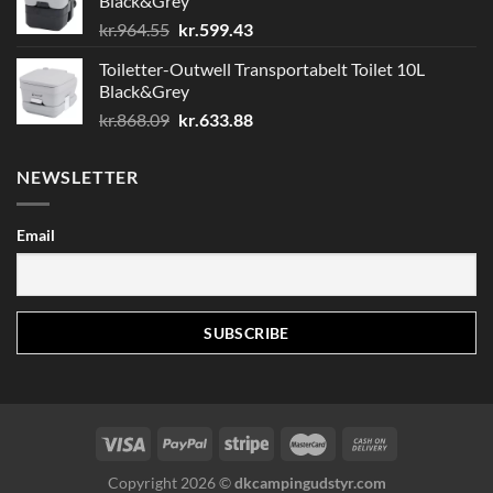
Black&Grey
Den
Den
kr.
964.55
kr.
599.43
oprindelige
aktuelle
Toiletter-Outwell Transportabelt Toilet 10L
pris
pris
Black&Grey
var:
er:
Den
Den
kr.
868.09
kr.
633.88
kr.964.55.
kr.599.43.
oprindelige
aktuelle
pris
pris
NEWSLETTER
var:
er:
kr.868.09.
kr.633.88.
Email
Copyright 2026 ©
dkcampingudstyr.com