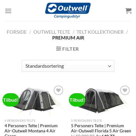
Skip
to
content
FORSIDE
/
OUTWELL TELTE
/
TELT KOLLEKTIONER
/
PREMIUM AIR
FILTER
Tilbud!
Tilbud!
Add to
Add to
wishlist
wishlist
4 PERSONERS TELTE
5 PERSONERS TELTE
4 Personers Telte | Premium
5 Personers Telte | Premium
Air-Outwell Montana 4 Air
Air-Outwell Florida 5 Air Green
Green