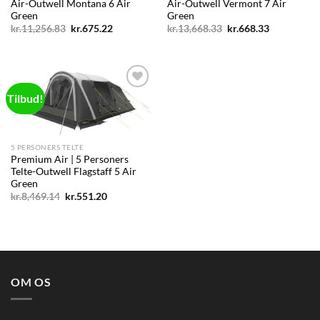
Air-Outwell Montana 6 Air
Air-Outwell Vermont 7 Air
Green
Green
Den
Den
Den
Den
kr.
11,256.83
kr.
675.22
kr.
13,668.33
kr.
668.33
oprindelige
aktuelle
oprindelige
aktuelle
pris
pris
pris
pris
var:
er:
var:
er:
kr.11,256.83.
kr.675.22.
kr.13,668.33.
kr.668.33.
Tilbud!
Add to
wishlist
5 PERSONERS TELTE
Premium Air | 5 Personers
Telte-Outwell Flagstaff 5 Air
Green
Den
Den
kr.
8,469.14
kr.
551.20
oprindelige
aktuelle
pris
pris
var:
er:
kr.8,469.14.
kr.551.20.
OM OS