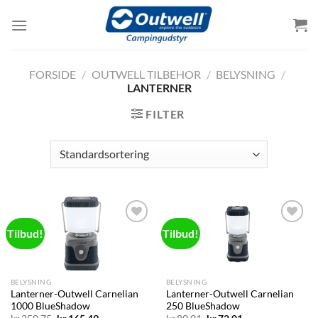
Skip
to
content
FORSIDE
/
OUTWELL TILBEHOR
/
BELYSNING
/
LANTERNER
FILTER
Tilbud!
Tilbud!
Add to
Add to
wishlist
wishlist
BELYSNING
BELYSNING
Lanterner-Outwell Carnelian
Lanterner-Outwell Carnelian
1000 BlueShadow
250 BlueShadow