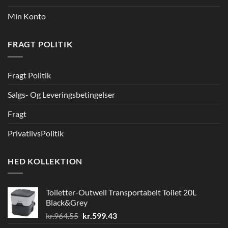
Min Konto
FRAGT POLITIK
Fragt Politik
Salgs- Og Leveringsbetingelser
Fragt
PrivatlivsPolitik
HED KOLLEKTION
Toiletter-Outwell Transportabelt Toilet 20L
Black&Grey
Den
Den
kr.
964.55
kr.
599.43
oprindelige
aktuelle