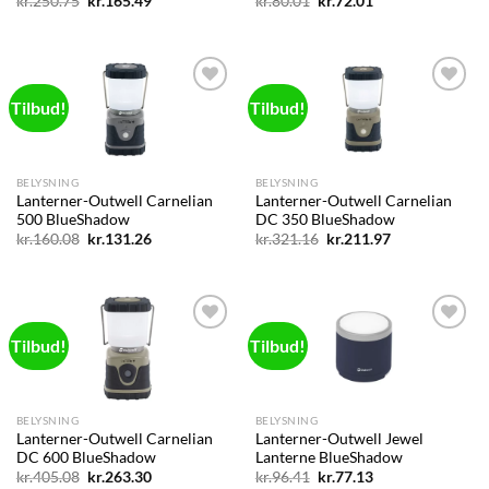
Den
Den
Den
Den
kr.
250.75
kr.
165.49
kr.
80.01
kr.
72.01
oprindelige
aktuelle
oprindelige
aktuelle
pris
pris
pris
pris
var:
er:
var:
er:
kr.250.75.
kr.165.49.
kr.80.01.
kr.72.01.
Tilbud!
Tilbud!
Add to
Add to
wishlist
wishlist
BELYSNING
BELYSNING
Lanterner-Outwell Carnelian
Lanterner-Outwell Carnelian
500 BlueShadow
DC 350 BlueShadow
Den
Den
Den
Den
kr.
160.08
kr.
131.26
kr.
321.16
kr.
211.97
oprindelige
aktuelle
oprindelige
aktuelle
pris
pris
pris
pris
var:
er:
var:
er:
kr.160.08.
kr.131.26.
kr.321.16.
kr.211.97.
Tilbud!
Tilbud!
Add to
Add to
wishlist
wishlist
BELYSNING
BELYSNING
Lanterner-Outwell Carnelian
Lanterner-Outwell Jewel
DC 600 BlueShadow
Lanterne BlueShadow
Den
Den
Den
Den
kr.
405.08
kr.
263.30
kr.
96.41
kr.
77.13