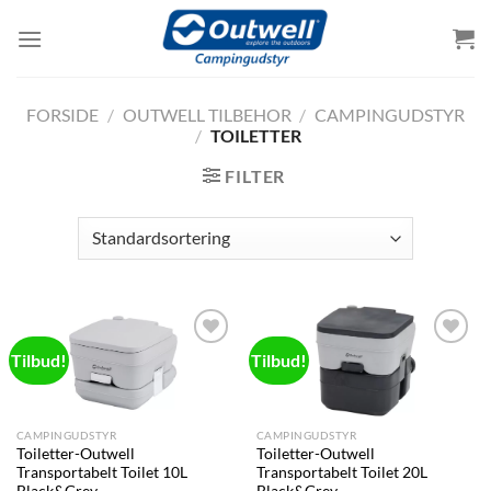
Skip
to
content
FORSIDE
/
OUTWELL TILBEHOR
/
CAMPINGUDSTYR
/
TOILETTER
FILTER
Tilbud!
Tilbud!
Add to
Add to
wishlist
wishlist
CAMPINGUDSTYR
CAMPINGUDSTYR
Toiletter-Outwell
Toiletter-Outwell
Transportabelt Toilet 10L
Transportabelt Toilet 20L
Black&Grey
Black&Grey