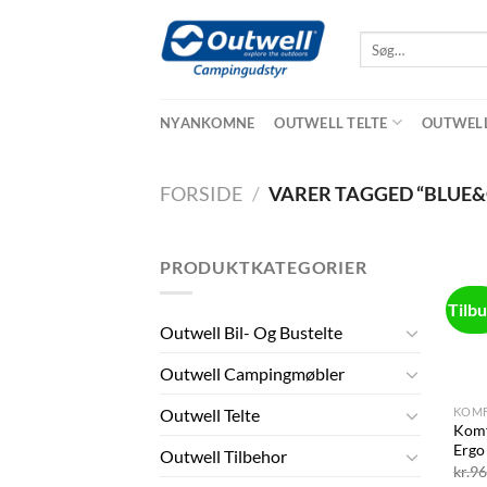
Skip
to
Søg
efter:
content
NYANKOMNE
OUTWELL TELTE
OUTWELL 
FORSIDE
/
VARER TAGGED “BLUE&
PRODUKTKATEGORIER
Tilb
Outwell Bil- Og Bustelte
Outwell Campingmøbler
+
KOMF
Outwell Telte
Komf
Ergo
Outwell Tilbehor
kr.
96