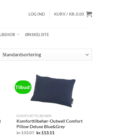
LOG IND
KURV /
KR.
0.00
ILBEHOR
ØNSKELISTE
Tilbud!
d to
Add to
hlist
wishlist
+
KOMFORTTILBEHØR
t
Komforttilbehør-Outwell Comfort
Pillow Deluxe Blue&Grey
Den
Den
kr.
133.07
kr.
113.11
oprindelige
aktuelle