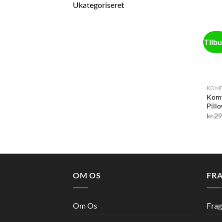
Ukategoriseret
Tilb
+
KOMF
Komf
Pill
kr.
29
OM OS
FRA
Om Os
Frag