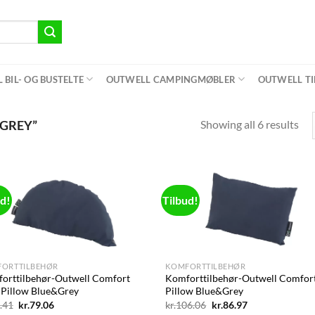
BIL- OG BUSTELTE
OUTWELL CAMPINGMØBLER
OUTWELL T
Showing all 6 results
GREY”
ud!
Tilbud!
Add to
Ad
wishlist
wis
+
ORTTILBEHØR
KOMFORTTILBEHØR
orttilbehør-Outwell Comfort
Komforttilbehør-Outwell Comfor
 Pillow Blue&Grey
Pillow Blue&Grey
Den
Den
Den
Den
.41
kr.
79.06
kr.
106.06
kr.
86.97
oprindelige
aktuelle
oprindelige
aktuelle