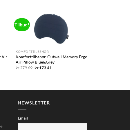
pris
pris
var:
er:
kr.133.07.
kr.113.11.
Tilbud!
d to
Add to
hlist
wishlist
+
KOMFORTTILBEHØR
 Air
Komforttilbehør-Outwell Memory Ergo
Air Pillow Blue&Grey
Den
Den
kr.
279.69
kr.
173.41
oprindelige
aktuelle
pris
pris
var:
er:
kr.279.69.
kr.173.41.
NEWSLETTER
Email
et